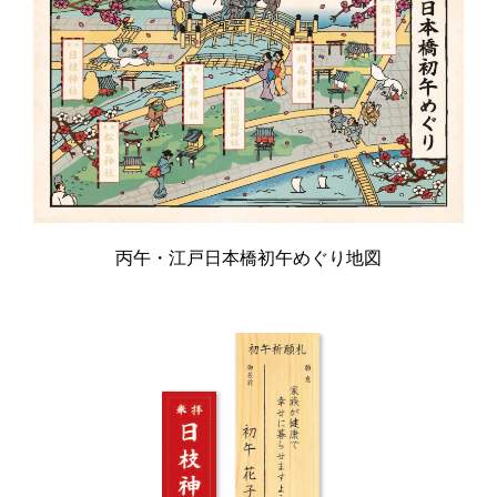
丙午・江戸日本橋初午めぐり地図